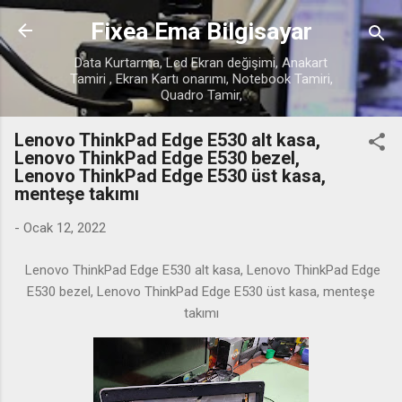
Ana içeriğe atla
Fixea Ema Bilgisayar
Data Kurtarma, Lcd Ekran değişimi, Anakart
Tamiri , Ekran Kartı onarımı, Notebook Tamiri,
Quadro Tamir,
Lenovo ThinkPad Edge E530 alt kasa,
Lenovo ThinkPad Edge E530 bezel,
Lenovo ThinkPad Edge E530 üst kasa,
menteşe takımı
-
Ocak 12, 2022
Lenovo ThinkPad Edge E530 alt kasa, Lenovo ThinkPad Edge
E530 bezel, Lenovo ThinkPad Edge E530 üst kasa, menteşe
takımı