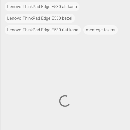
Lenovo ThinkPad Edge E530 alt kasa
Lenovo ThinkPad Edge E530 bezel
Lenovo ThinkPad Edge E530 üst kasa
menteşe takımı
Y
o
r
u
m
l
a
r