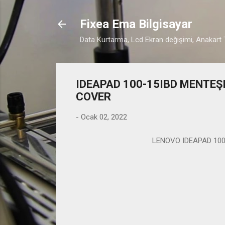
Fixea Ema Bilgisayar
Data Kurtarma, Lcd Ekran değişimi, Anakart T
IDEAPAD 100-15IBD MENTEŞE
COVER
-
Ocak 02, 2022
LENOVO IDEAPAD 100-