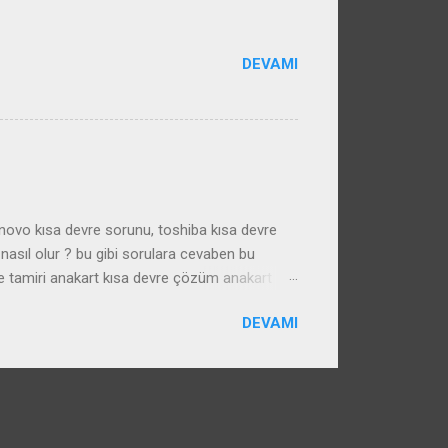
DEVAMI
enovo kısa devre sorunu, toshiba kısa devre
nasıl olur ? bu gibi sorulara cevaben bu
e tamiri anakart kısa devre çözüm anakart
DEVAMI