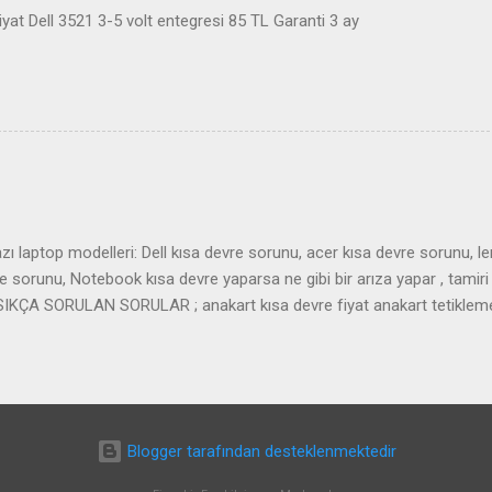
at Dell 3521 3-5 volt entegresi 85 TL Garanti 3 ay
ı laptop modelleri: Dell kısa devre sorunu, acer kısa devre sorunu, l
sorunu, Notebook kısa devre yaparsa ne gibi bir arıza yapar , tamiri 
r. SIKÇA SORULAN SORULAR ; anakart kısa devre fiyat anakart tetiklem
art almıyor laptop tetik almıyor
Blogger tarafından desteklenmektedir