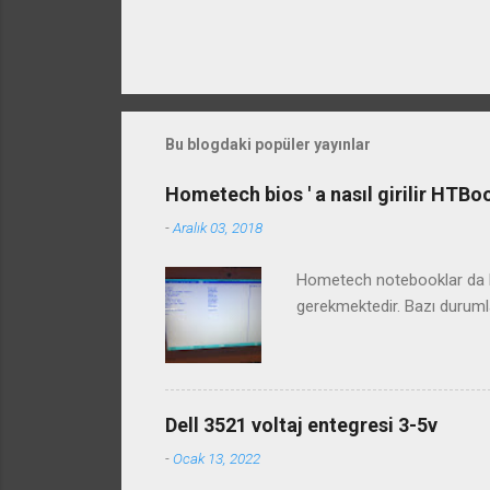
Bu blogdaki popüler yayınlar
Hometech bios ' a nasıl girilir HTB
-
Aralık 03, 2018
Hometech notebooklar da bi
gerekmektedir. Bazı duruml
Dell 3521 voltaj entegresi 3-5v
-
Ocak 13, 2022