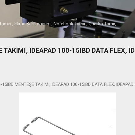
Ana içeriğe atla
amiri , Ekran Kartı onarımı, Notebook Tamiri, Quadro Tamir,
 TAKIMI, IDEAPAD 100-15IBD DATA FLEX, I
15IBD MENTEŞE TAKIMI, IDEAPAD 100-15IBD DATA FLEX, IDEAPAD