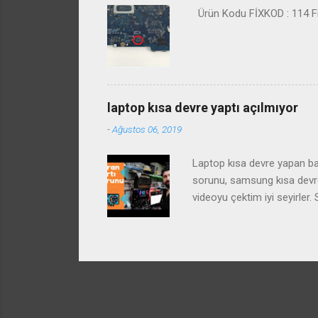
Ürün Kodu FİXKOD : 114 Fiy
laptop kısa devre yaptı açılmıyor
-
Ağustos 06, 2019
Laptop kısa devre yapan baz
sorunu, samsung kısa devre 
videoyu çektim iyi seyirle
arızası ve çözümü laptop st