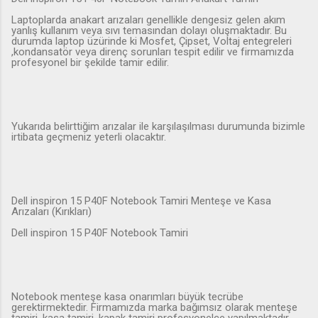
Laptoplarda anakart arızaları genellikle dengesiz gelen akım
yanlış kullanım veya sıvı temasından dolayı oluşmaktadır. Bu
durumda laptop üzürinde ki Mosfet, Çipset, Voltaj entegreleri
,kondansatör veya direnç sorunları tespit edilir ve firmamızda
profesyonel bir şekilde tamir edilir.
Yukarıda belirttiğim arızalar ile karşılaşılması durumunda bizimle
irtibata geçmeniz yeterli olacaktır.
Dell inspiron 15 P40F Notebook Tamiri Menteşe ve Kasa
Arızaları (Kırıkları)
Dell inspiron 15 P40F Notebook Tamiri
Notebook menteşe kasa onarımları büyük tecrübe
gerektirmektedir. Firmamızda marka bağımsız olarak menteşe
tamiri, kasa tamiri, kapak tamiri profesyonelce yapılmaktadır.