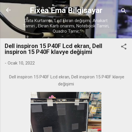
Ana içeriğe atla
Fixea Ema Bilgisayar
Data Kurtarma, Lcd Ekran değişimi, Anakart
Tamiri , Ekran Kartı onarımı, Notebook Tamiri,
Quadro Tamir,
Dell inspiron 15 P40F Lcd ekran, Dell
inspiron 15 P40F klavye değişimi
-
Ocak 10, 2022
Dell inspiron 15 P40F Lcd ekran, Dell inspiron 15 P40F klavye
değişimi