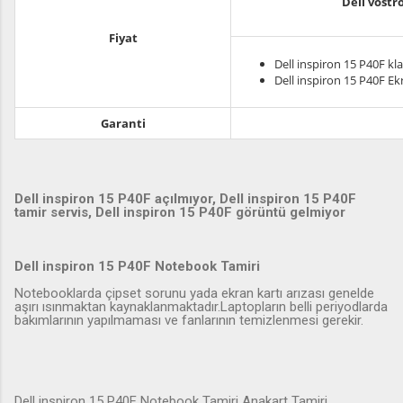
Dell vostr
Fiyat
Dell inspiron 15 P40F kl
Dell inspiron 15 P40F Ek
Garanti
Dell inspiron 15 P40F açılmıyor, Dell inspiron 15 P40F
tamir servis, Dell inspiron 15 P40F görüntü gelmiyor
Dell inspiron 15 P40F Notebook Tamiri
Notebooklarda çipset sorunu yada ekran kartı arızası genelde
aşırı ısınmaktan kaynaklanmaktadır.Laptopların belli periyodlarda
bakımlarının yapılmaması ve fanlarının temizlenmesi gerekir.
Dell inspiron 15 P40F Notebook Tamiri Anakart Tamiri