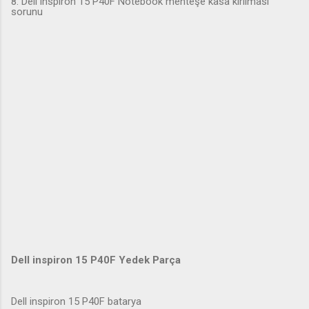
8. Dell inspiron 15 P40F Notebook menteşe kasa kırılması
sorunu
Dell inspiron 15 P40F Yedek Parça
Dell inspiron 15 P40F batarya