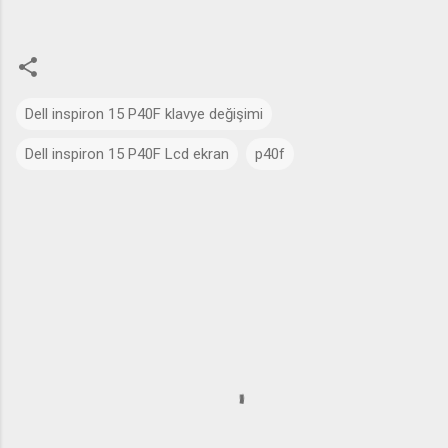
Dell inspiron 15 P40F klavye değişimi
Dell inspiron 15 P40F Lcd ekran
p40f
Y
o
r
u
m
l
a
r