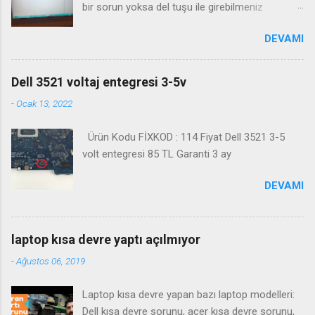
bir sorun yoksa del tuşu ile girebilmeniz
gerekmektedir. Bazı durumlarda Fn+Del tuşu işe
DEVAMI
yaramaktadır. Biosa girme videosu izleyin
Kanalimiza abone olmayı unutmayın
Dell 3521 voltaj entegresi 3-5v
-
Ocak 13, 2022
Ürün Kodu FİXKOD : 114 Fiyat Dell 3521 3-5
volt entegresi 85 TL Garanti 3 ay
DEVAMI
laptop kısa devre yaptı açılmıyor
-
Ağustos 06, 2019
Laptop kısa devre yapan bazı laptop modelleri:
Dell kısa devre sorunu, acer kısa devre sorunu,