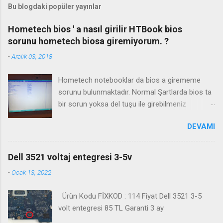
Bu blogdaki popüler yayınlar
Hometech bios ' a nasıl girilir HTBook bios
sorunu hometech biosa giremiyorum. ?
-
Aralık 03, 2018
Hometech notebooklar da bios a girememe
sorunu bulunmaktadır. Normal Şartlarda bios ta
bir sorun yoksa del tuşu ile girebilmeniz
gerekmektedir. Bazı durumlarda Fn+Del tuşu işe
DEVAMI
yaramaktadır. Biosa girme videosu izleyin
Kanalimiza abone olmayı unutmayın
Dell 3521 voltaj entegresi 3-5v
-
Ocak 13, 2022
Ürün Kodu FİXKOD : 114 Fiyat Dell 3521 3-5
volt entegresi 85 TL Garanti 3 ay