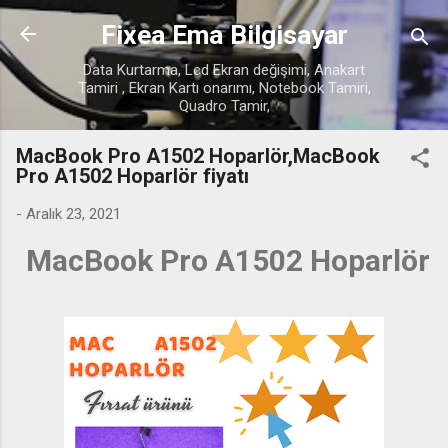
Ana içeriğe atla
Fixea Ema Bilgisayar
Data Kurtarma, Lcd Ekran değişimi, Anakart
Tamiri , Ekran Kartı onarımı, Notebook Tamiri,
Quadro Tamir,
MacBook Pro A1502 Hoparlör,MacBook
Pro A1502 Hoparlör fiyatı
-
Aralık 23, 2021
MacBook Pro A1502 Hoparlör