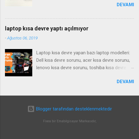
DEVAMI
laptop kısa devre yaptı açılmıyor
-
Ağustos 06, 2019
Laptop kısa devre yapan bazı laptop modelleri:
Dell kısa devre sorunu, acer kısa devre sorunu,
lenovo kısa devre sorunu, toshiba kısa devre
sorunu, samsung kısa devre sorunu, Notebook
DEVAMI
kısa devre yaparsa ne gibi bir arıza yapar , tamiri
nasıl olur ? bu gibi sorulara cevaben bu videoyu
çektim iyi seyirler. SIKÇA SORULAN SORULAR ;
anakart kısa devre fiyat anakart tetikleme tamiri
Blogger tarafından desteklenmektedir
anakart kısa devre çözüm anakart arızası ve
çözümü laptop start almıyor laptop tetik
Fixea bir Emabilgisayar Markasıdır,
almıyor