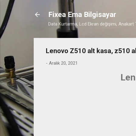
Fixea Ema Bilgisayar
Data Kurtarma, Lcd Ekran değişimi, Anakart T
Lenovo Z510 alt kasa, z510 alt
-
Aralık 20, 2021
Leno