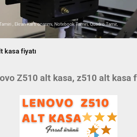
Ana içeriğe atla
amiri , Ekran Kartı onarımı, Notebook Tamiri, Quadro Tamir,
 kasa fiyatı
vo Z510 alt kasa, z510 alt kasa f