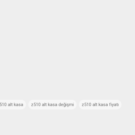
10 alt kasa
z510 alt kasa değişmi
z510 alt kasa fiyatı