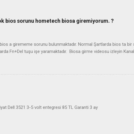
ook bios sorunu hometech biosa giremiyorum. ?
os a girememe sorunu bulunmaktadır. Normal Şartlarda bios ta bir so
arda Fn+Del tuşu işe yaramaktadır. Biosa girme videosu izleyin Kan
at Dell 3521 3-5 volt entegresi 85 TL Garanti 3 ay