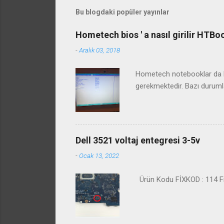
Bu blogdaki popüler yayınlar
Hometech bios ' a nasıl girilir HTB
-
Aralık 03, 2018
Hometech notebooklar da bi
gerekmektedir. Bazı duruml
Dell 3521 voltaj entegresi 3-5v
-
Ocak 13, 2022
Ürün Kodu FİXKOD : 114 Fiy