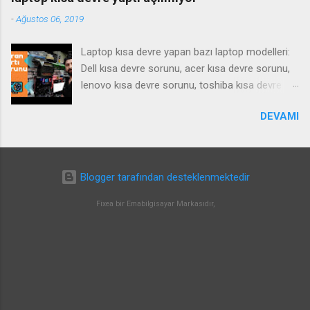
-
Ağustos 06, 2019
Laptop kısa devre yapan bazı laptop modelleri:
Dell kısa devre sorunu, acer kısa devre sorunu,
lenovo kısa devre sorunu, toshiba kısa devre
sorunu, samsung kısa devre sorunu, Notebook
DEVAMI
kısa devre yaparsa ne gibi bir arıza yapar , tamiri
nasıl olur ? bu gibi sorulara cevaben bu videoyu
çektim iyi seyirler. SIKÇA SORULAN SORULAR ;
anakart kısa devre fiyat anakart tetikleme tamiri
Blogger tarafından desteklenmektedir
anakart kısa devre çözüm anakart arızası ve
çözümü laptop start almıyor laptop tetik
Fixea bir Emabilgisayar Markasıdır,
almıyor