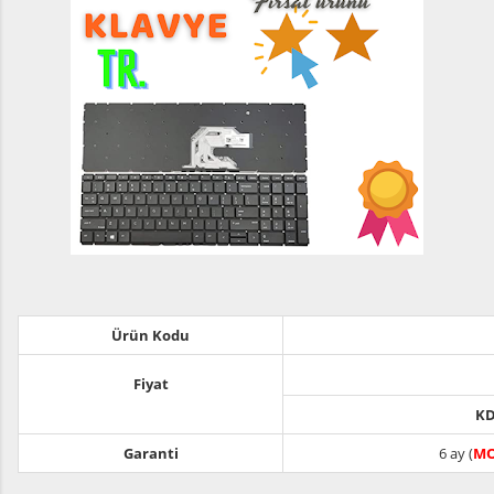
Ürün Kodu
Fiyat
KD
Garanti
6 ay (
MO