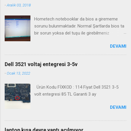
-
Aralık 03, 2018
Hometech notebooklar da bios a girememe
sorunu bulunmaktadır. Normal Şartlarda bios ta
bir sorun yoksa del tuşu ile girebilmeniz
gerekmektedir. Bazı durumlarda Fn+Del tuşu işe
DEVAMI
yaramaktadır. Biosa girme videosu izleyin
Kanalimiza abone olmayı unutmayın
Dell 3521 voltaj entegresi 3-5v
-
Ocak 13, 2022
Ürün Kodu FİXKOD : 114 Fiyat Dell 3521 3-5
volt entegresi 85 TL Garanti 3 ay
DEVAMI
laptop kısa devre yaptı açılmıyor