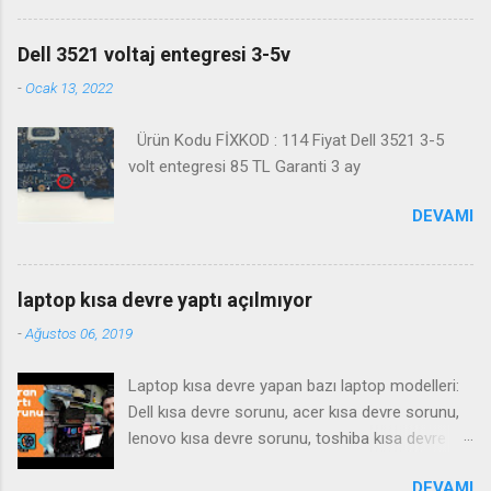
Kanalimiza abone olmayı unutmayın
Dell 3521 voltaj entegresi 3-5v
-
Ocak 13, 2022
Ürün Kodu FİXKOD : 114 Fiyat Dell 3521 3-5
volt entegresi 85 TL Garanti 3 ay
DEVAMI
laptop kısa devre yaptı açılmıyor
-
Ağustos 06, 2019
Laptop kısa devre yapan bazı laptop modelleri:
Dell kısa devre sorunu, acer kısa devre sorunu,
lenovo kısa devre sorunu, toshiba kısa devre
sorunu, samsung kısa devre sorunu, Notebook
DEVAMI
kısa devre yaparsa ne gibi bir arıza yapar , tamiri