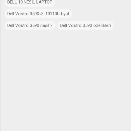
DELL 10.NESIL LAPTOP
Dell Vostro 3590 i3-10110U fiyat
Dell Vostro 3590 nasıl ?
Dell Vostro 3590 özellikleri
Y
o
r
u
m
l
a
r