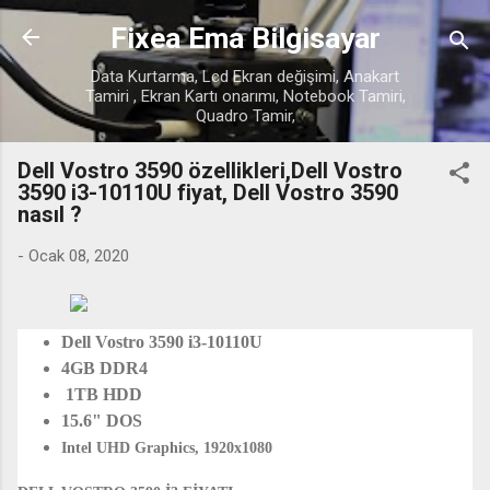
Ana içeriğe atla
Fixea Ema Bilgisayar
Data Kurtarma, Lcd Ekran değişimi, Anakart
Tamiri , Ekran Kartı onarımı, Notebook Tamiri,
Quadro Tamir,
Dell Vostro 3590 özellikleri,Dell Vostro
3590 i3-10110U fiyat, Dell Vostro 3590
nasıl ?
-
Ocak 08, 2020
Dell Vostro 3590 i3-10110U
4GB DDR4
1TB HDD
15.6" DOS
Intel UHD Graphics, 1920x1080