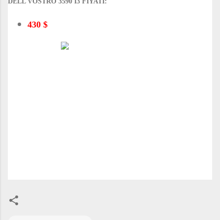
DELL VOSTRO 3590 İ3 FİYATI:
430 $