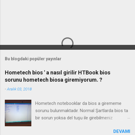
Bu blogdaki popüler yayınlar
Hometech bios ' a nasıl girilir HTBook bios
sorunu hometech biosa giremiyorum. ?
-
Aralık 03, 2018
Hometech notebooklar da bios a girememe
sorunu bulunmaktadır. Normal Şartlarda bios ta
bir sorun yoksa del tuşu ile girebilmeniz
gerekmektedir. Bazı durumlarda Fn+Del tuşu işe
DEVAMI
yaramaktadır. Biosa girme videosu izleyin