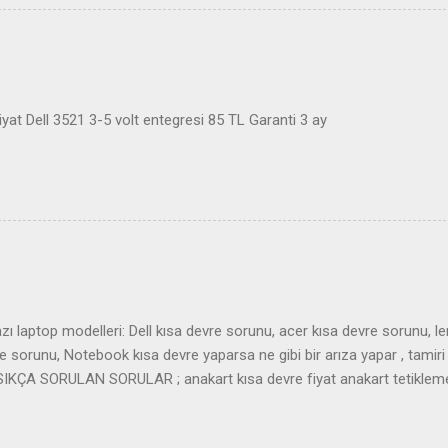
at Dell 3521 3-5 volt entegresi 85 TL Garanti 3 ay
ı laptop modelleri: Dell kısa devre sorunu, acer kısa devre sorunu, l
sorunu, Notebook kısa devre yaparsa ne gibi bir arıza yapar , tamiri 
r. SIKÇA SORULAN SORULAR ; anakart kısa devre fiyat anakart tetiklem
art almıyor laptop tetik almıyor