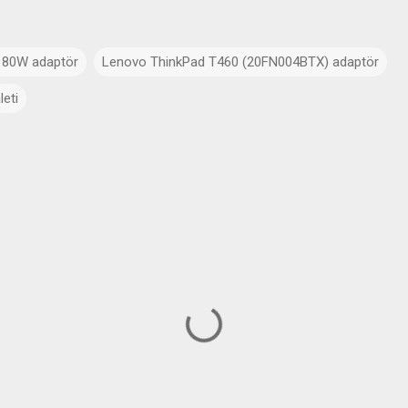
180W adaptör
Lenovo ThinkPad T460 (20FN004BTX) adaptör
eti