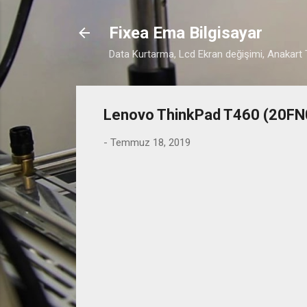
Fixea Ema Bilgisayar
Data Kurtarma, Lcd Ekran değişimi, Anakart T
Lenovo ThinkPad T460 (20FN0
-
Temmuz 18, 2019