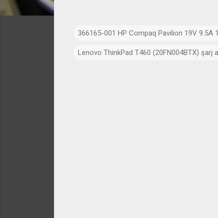
366165-001 HP Compaq Pavilion 19V 9.5A 
Lenovo ThinkPad T460 (20FN004BTX) şarj al
Y
o
r
u
m
l
a
r