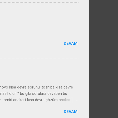
DEVAMI
enovo kısa devre sorunu, toshiba kısa devre
nasıl olur ? bu gibi sorulara cevaben bu
e tamiri anakart kısa devre çözüm anakart
DEVAMI