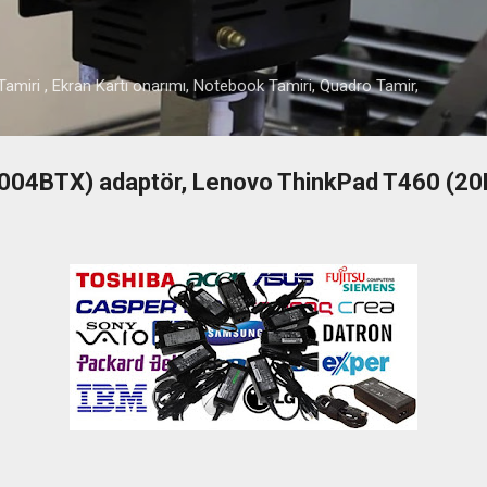
Ana içeriğe atla
amiri , Ekran Kartı onarımı, Notebook Tamiri, Quadro Tamir,
04BTX) adaptör, Lenovo ThinkPad T460 (20F