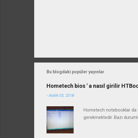
Bu blogdaki popüler yayınlar
Hometech bios ' a nasıl girilir HTB
-
Aralık 03, 2018
Hometech notebooklar da bi
gerekmektedir. Bazı duruml