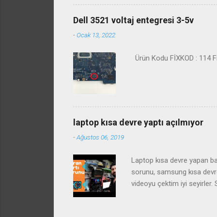
Dell 3521 voltaj entegresi 3-5v
-
Ocak 13, 2022
Ürün Kodu FİXKOD : 114 Fiy
laptop kısa devre yaptı açılmıyor
-
Ağustos 06, 2019
Laptop kısa devre yapan baz
sorunu, samsung kısa devre 
videoyu çektim iyi seyirle
arızası ve çözümü laptop st