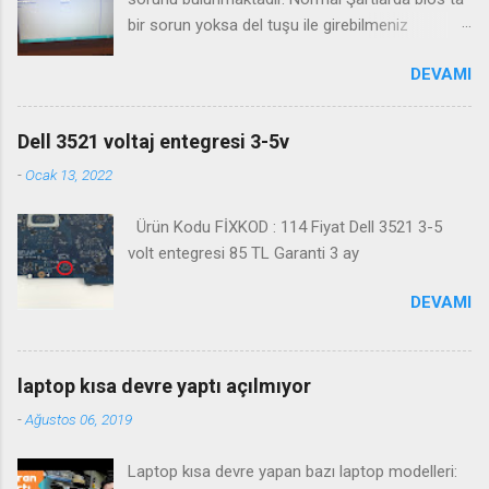
bir sorun yoksa del tuşu ile girebilmeniz
gerekmektedir. Bazı durumlarda Fn+Del tuşu işe
DEVAMI
yaramaktadır. Biosa girme videosu izleyin
Kanalimiza abone olmayı unutmayın
Dell 3521 voltaj entegresi 3-5v
-
Ocak 13, 2022
Ürün Kodu FİXKOD : 114 Fiyat Dell 3521 3-5
volt entegresi 85 TL Garanti 3 ay
DEVAMI
laptop kısa devre yaptı açılmıyor
-
Ağustos 06, 2019
Laptop kısa devre yapan bazı laptop modelleri: