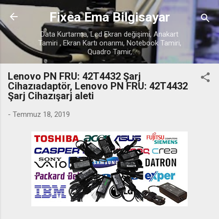
Ana içeriğe atla
Fixea Ema Bilgisayar
Data Kurtarma, Lcd Ekran değişimi, Anakart
Tamiri , Ekran Kartı onarımı, Notebook Tamiri,
Quadro Tamir,
Lenovo PN FRU: 42T4432 Şarj
Cihazıadaptör, Lenovo PN FRU: 42T4432
Şarj Cihazışarj aleti
-
Temmuz 18, 2019