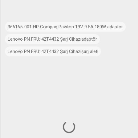
366165-001 HP Compaq Pavilion 19V 9.5A 180W adaptör
Lenovo PN FRU: 42T4432 Şarj Cihazıadaptör
Lenovo PN FRU: 42T4432 Şarj Cihazışarj aleti
Y
o
r
u
m
l
a
r