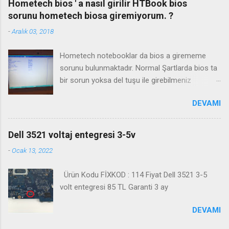
Hometech bios ' a nasıl girilir HTBook bios
sorunu hometech biosa giremiyorum. ?
-
Aralık 03, 2018
Hometech notebooklar da bios a girememe
sorunu bulunmaktadır. Normal Şartlarda bios ta
bir sorun yoksa del tuşu ile girebilmeniz
gerekmektedir. Bazı durumlarda Fn+Del tuşu işe
DEVAMI
yaramaktadır. Biosa girme videosu izleyin
Kanalimiza abone olmayı unutmayın
Dell 3521 voltaj entegresi 3-5v
-
Ocak 13, 2022
Ürün Kodu FİXKOD : 114 Fiyat Dell 3521 3-5
volt entegresi 85 TL Garanti 3 ay
DEVAMI