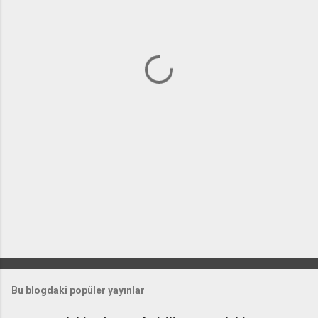
m
l
a
r
Bu blogdaki popüler yayınlar