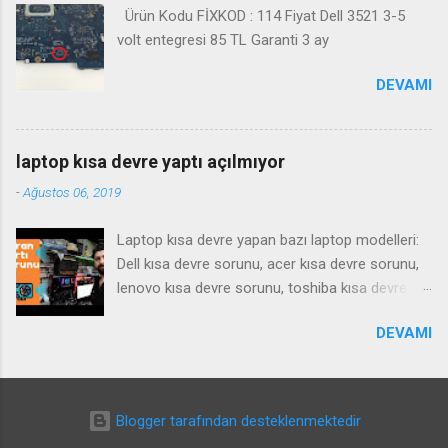
Ürün Kodu FİXKOD : 114 Fiyat Dell 3521 3-5
volt entegresi 85 TL Garanti 3 ay
DEVAMI
laptop kısa devre yaptı açılmıyor
-
Ağustos 06, 2019
Laptop kısa devre yapan bazı laptop modelleri:
Dell kısa devre sorunu, acer kısa devre sorunu,
lenovo kısa devre sorunu, toshiba kısa devre
sorunu, samsung kısa devre sorunu, Notebook
DEVAMI
kısa devre yaparsa ne gibi bir arıza yapar , tamiri
nasıl olur ? bu gibi sorulara cevaben bu videoyu
çektim iyi seyirler. SIKÇA SORULAN SORULAR ;
anakart kısa devre fiyat anakart tetikleme tamiri
Blogger tarafından desteklenmektedir
anakart kısa devre çözüm anakart arızası ve