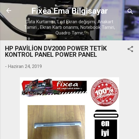
Ana içeriğe atla
Fixea Ema Bilgisayar
Data Kurtarma, Lcd Ekran değişimi, Anakart
Tamiri , Ekran Kartı onarımı, Notebook Tamiri,
Quadro Tamir,
HP PAVİLİON DV2000 POWER TETİK
KONTROL PANEL POWER PANEL
-
Haziran 24, 2019