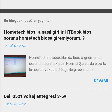
Bu blogdaki popüler yayınlar
Hometech bios ' a nasıl girilir HTBook bios
sorunu hometech biosa giremiyorum. ?
-
Aralık 03, 2018
Hometech notebooklar da bios a girememe
sorunu bulunmaktadır. Normal Şartlarda bios ta
bir sorun yoksa del tuşu ile girebilmeniz
gerekmektedir. Bazı durumlarda Fn+Del tuşu işe
DEVAMI
yaramaktadır. Biosa girme videosu izleyin
Kanalimiza abone olmayı unutmayın
Dell 3521 voltaj entegresi 3-5v
-
Ocak 13, 2022