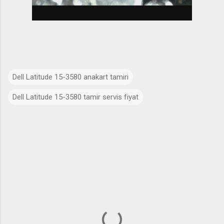
Dell Latitude 15-3580 anakart tamiri
Dell Latitude 15-3580 tamir servis fiyat
Y
o
r
u
m
l
a
r