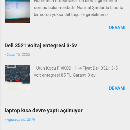
Hometech notebooklar da bios a girememe
sorunu bulunmaktadır. Normal Şartlarda bios ta
bir sorun yoksa del tuşu ile girebilmeniz
gerekmektedir. Bazı durumlarda Fn+Del tuşu işe
DEVAMI
yaramaktadır. Biosa girme videosu izleyin
Kanalimiza abone olmayı unutmayın
Dell 3521 voltaj entegresi 3-5v
-
Ocak 13, 2022
Ürün Kodu FİXKOD : 114 Fiyat Dell 3521 3-5
volt entegresi 85 TL Garanti 3 ay
DEVAMI
laptop kısa devre yaptı açılmıyor
-
Ağustos 06, 2019