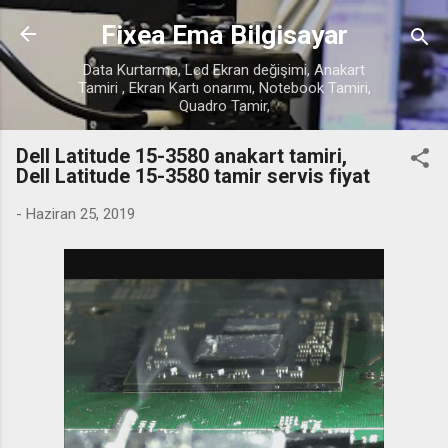
Ana içeriğe atla
Fixea Ema Bilgisayar
Data Kurtarma, Lcd Ekran değişimi, Anakart
Tamiri , Ekran Kartı onarımı, Notebook Tamiri,
Quadro Tamir,
Dell Latitude 15-3580 anakart tamiri,
Dell Latitude 15-3580 tamir servis fiyat
-
Haziran 25, 2019