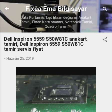
Ana içeriğe atla
Fixea Ema Bilgisayar
Data Kurtarma, Lcd Ekran değişimi, Anakart
Tamiri , Ekran Kartı onarımı, Notebook Tamiri,
Quadro Tamir,
Dell Inspiron 5559 S50W81C anakart
tamiri, Dell Inspiron 5559 S50W81C
tamir servis fiyat
-
Haziran 25, 2019