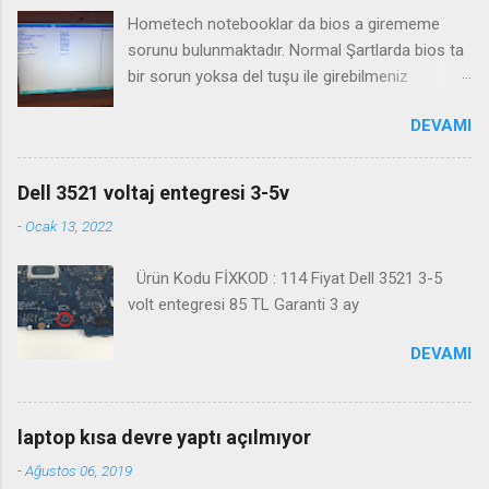
Hometech notebooklar da bios a girememe
sorunu bulunmaktadır. Normal Şartlarda bios ta
bir sorun yoksa del tuşu ile girebilmeniz
gerekmektedir. Bazı durumlarda Fn+Del tuşu işe
DEVAMI
yaramaktadır. Biosa girme videosu izleyin
Kanalimiza abone olmayı unutmayın
Dell 3521 voltaj entegresi 3-5v
-
Ocak 13, 2022
Ürün Kodu FİXKOD : 114 Fiyat Dell 3521 3-5
volt entegresi 85 TL Garanti 3 ay
DEVAMI
laptop kısa devre yaptı açılmıyor
-
Ağustos 06, 2019