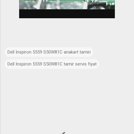
Dell Inspiron 5559 S50W81C anakart tamiri
Dell Inspiron 5559 S50W81C tamir servis fiyat
Y
o
r
u
m
l
a