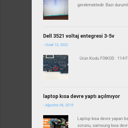
gerekmektedir. Bazı duruml
Dell 3521 voltaj entegresi 3-5v
-
Ocak 13, 2022
Ürün Kodu FİXKOD : 114 Fiy
laptop kısa devre yaptı açılmıyor
-
Ağustos 06, 2019
Laptop kısa devre yapan baz
sorunu, samsung kısa devre 