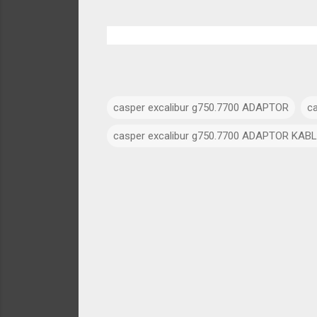
casper excalibur g750.7700 ADAPTOR
ca
casper excalibur g750.7700 ADAPTOR KAB
Y
o
r
u
m
l
a
r