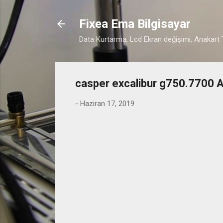
Fixea Ema Bilgisayar
Data Kurtarma, Lcd Ekran değişimi, Anakart T
casper excalibur g750.7700
-
Haziran 17, 2019