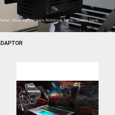
Ana içeriğe atla
amiri , Ekran Kartı onarımı, Notebook Tamiri, Quadro Tamir,
 ADAPTOR