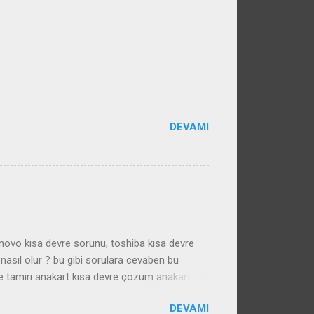
DEVAMI
enovo kısa devre sorunu, toshiba kısa devre
nasıl olur ? bu gibi sorulara cevaben bu
e tamiri anakart kısa devre çözüm anakart
DEVAMI