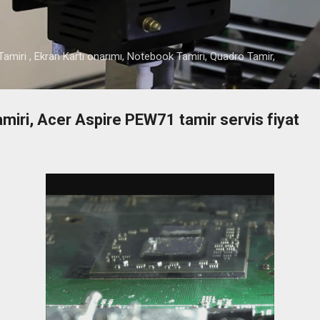
Ana içeriğe atla
amiri , Ekran Kartı onarımı, Notebook Tamiri, Quadro Tamir,
iri, Acer Aspire PEW71 tamir servis fiyat