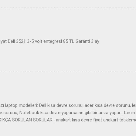
at Dell 3521 3-5 volt entegresi 85 TL Garanti 3 ay
ı laptop modelleri: Dell kısa devre sorunu, acer kısa devre sorunu, l
sorunu, Notebook kısa devre yaparsa ne gibi bir arıza yapar , tamiri 
r. SIKÇA SORULAN SORULAR ; anakart kısa devre fiyat anakart tetiklem
art almıyor laptop tetik almıyor