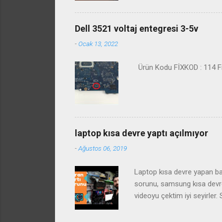
Dell 3521 voltaj entegresi 3-5v
-
Ocak 13, 2022
Ürün Kodu FİXKOD : 114 Fiy
laptop kısa devre yaptı açılmıyor
-
Ağustos 06, 2019
Laptop kısa devre yapan baz
sorunu, samsung kısa devre 
videoyu çektim iyi seyirle
arızası ve çözümü laptop st