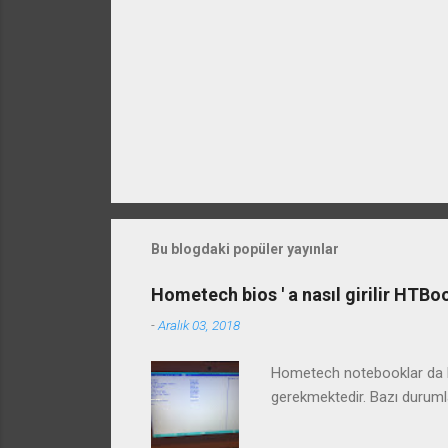
Bu blogdaki popüler yayınlar
Hometech bios ' a nasıl girilir HTB
-
Aralık 03, 2018
Hometech notebooklar da bi
gerekmektedir. Bazı duruml