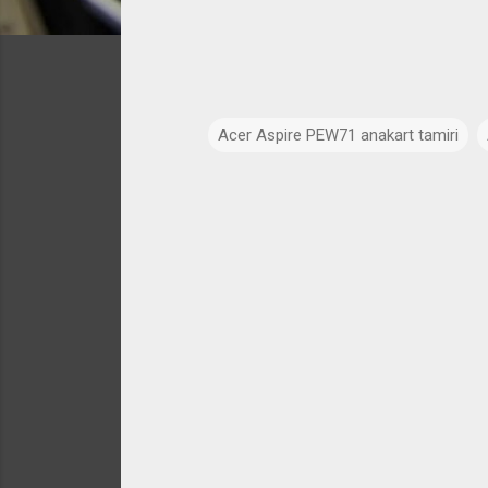
Acer Aspire PEW71 anakart tamiri
Y
o
r
u
m
l
a
r