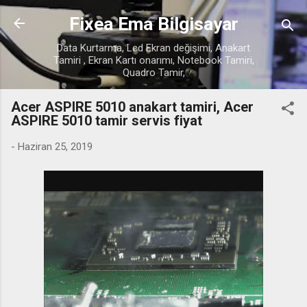
Ana içeriğe atla
Fixea Ema Bilgisayar
Data Kurtarma, Lcd Ekran değişimi, Anakart
Tamiri , Ekran Kartı onarımı, Notebook Tamiri,
Quadro Tamir,
Acer ASPIRE 5010 anakart tamiri, Acer
ASPIRE 5010 tamir servis fiyat
-
Haziran 25, 2019