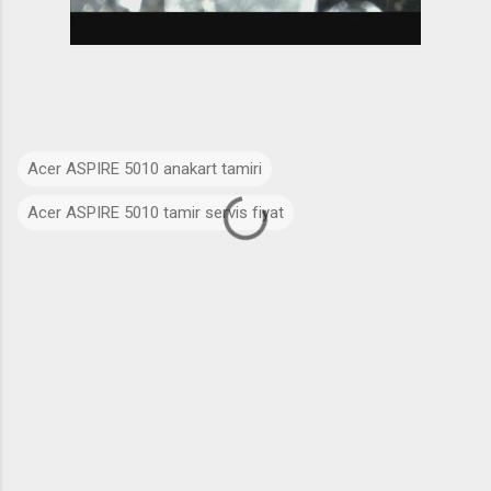
Acer ASPIRE 5010 anakart tamiri
Acer ASPIRE 5010 tamir servis fiyat
Y
o
r
u
m
l
a
r