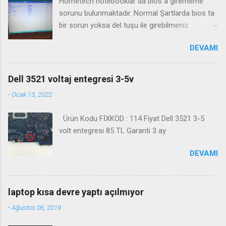
Hometech notebooklar da bios a girememe
sorunu bulunmaktadır. Normal Şartlarda bios ta
bir sorun yoksa del tuşu ile girebilmeniz
gerekmektedir. Bazı durumlarda Fn+Del tuşu işe
DEVAMI
yaramaktadır. Biosa girme videosu izleyin
Kanalimiza abone olmayı unutmayın
Dell 3521 voltaj entegresi 3-5v
-
Ocak 13, 2022
Ürün Kodu FİXKOD : 114 Fiyat Dell 3521 3-5
volt entegresi 85 TL Garanti 3 ay
DEVAMI
laptop kısa devre yaptı açılmıyor
-
Ağustos 06, 2019