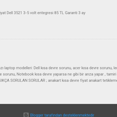
at Dell 3521 3-5 volt entegresi 85 TL Garanti 3 ay
ı laptop modelleri: Dell kısa devre sorunu, acer kısa devre sorunu, l
sorunu, Notebook kısa devre yaparsa ne gibi bir arıza yapar , tamiri 
r. SIKÇA SORULAN SORULAR ; anakart kısa devre fiyat anakart tetiklem
art almıyor laptop tetik almıyor
Blogger tarafından desteklenmektedir