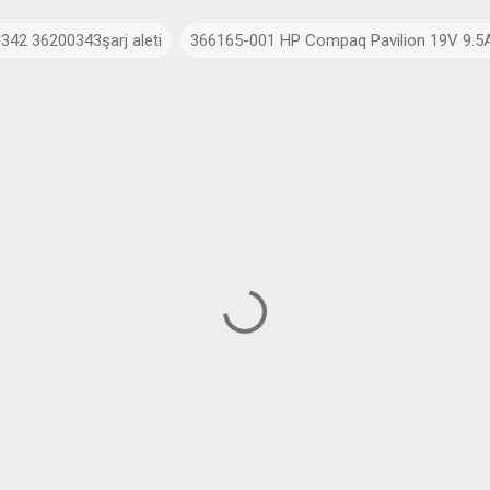
342 36200343şarj aleti
366165-001 HP Compaq Pavilion 19V 9.5