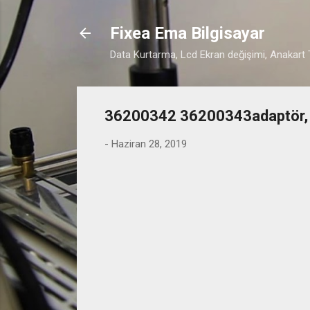
Fixea Ema Bilgisayar
Data Kurtarma, Lcd Ekran değişimi, Anakart T
36200342 36200343adaptör, 
-
Haziran 28, 2019