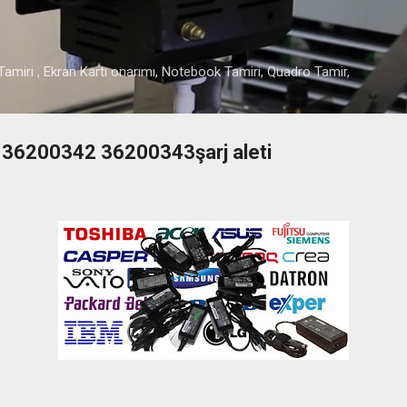
Ana içeriğe atla
amiri , Ekran Kartı onarımı, Notebook Tamiri, Quadro Tamir,
36200342 36200343şarj aleti