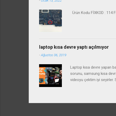
-
Ocak 13, 2022
Ürün Kodu FİXKOD : 114 Fiy
laptop kısa devre yaptı açılmıyor
-
Ağustos 06, 2019
Laptop kısa devre yapan baz
sorunu, samsung kısa devre 
videoyu çektim iyi seyirle
arızası ve çözümü laptop st