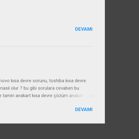
DEVAMI
enovo kısa devre sorunu, toshiba kısa devre
nasıl olur ? bu gibi sorulara cevaben bu
e tamiri anakart kısa devre çözüm anakart
DEVAMI