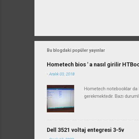
Bu blogdaki popüler yayınlar
Hometech bios ' a nasıl girilir HTB
-
Aralık 03, 2018
Hometech notebooklar da bi
gerekmektedir. Bazı duruml
Dell 3521 voltaj entegresi 3-5v