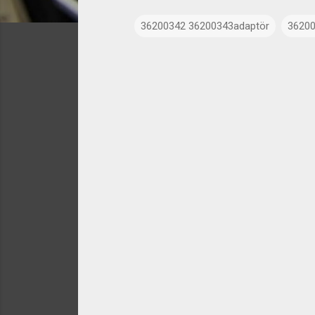
36200342 36200343adaptör
36200
Y
o
r
u
m
l
a
r