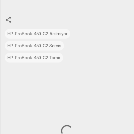
HP-ProBook-450-G2 Acılmıyor
HP-ProBook-450-G2 Servis
HP-ProBook-450-G2 Tamir
Y
o
r
u
m
l
a
r