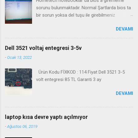
Hometech notebooklar da bios a girememe
sorunu bulunmaktadır. Normal Şartlarda bios ta
bir sorun yoksa del tuşu ile girebilmeniz
gerekmektedir. Bazı durumlarda Fn+Del tuşu işe
DEVAMI
yaramaktadır. Biosa girme videosu izleyin
Kanalimiza abone olmayı unutmayın
Dell 3521 voltaj entegresi 3-5v
-
Ocak 13, 2022
Ürün Kodu FİXKOD : 114 Fiyat Dell 3521 3-5
volt entegresi 85 TL Garanti 3 ay
DEVAMI
laptop kısa devre yaptı açılmıyor
-
Ağustos 06, 2019