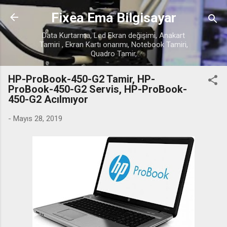
Ana içeriğe atla
Fixea Ema Bilgisayar
Data Kurtarma, Lcd Ekran değişimi, Anakart
Tamiri , Ekran Kartı onarımı, Notebook Tamiri,
Quadro Tamir,
HP-ProBook-450-G2 Tamir, HP-
ProBook-450-G2 Servis, HP-ProBook-
450-G2 Acılmıyor
-
Mayıs 28, 2019