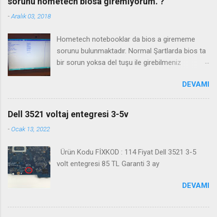
sorunu hometech biosa giremiyorum. ?
-
Aralık 03, 2018
Hometech notebooklar da bios a girememe
sorunu bulunmaktadır. Normal Şartlarda bios ta
bir sorun yoksa del tuşu ile girebilmeniz
gerekmektedir. Bazı durumlarda Fn+Del tuşu işe
DEVAMI
yaramaktadır. Biosa girme videosu izleyin
Kanalimiza abone olmayı unutmayın
Dell 3521 voltaj entegresi 3-5v
-
Ocak 13, 2022
Ürün Kodu FİXKOD : 114 Fiyat Dell 3521 3-5
volt entegresi 85 TL Garanti 3 ay
DEVAMI