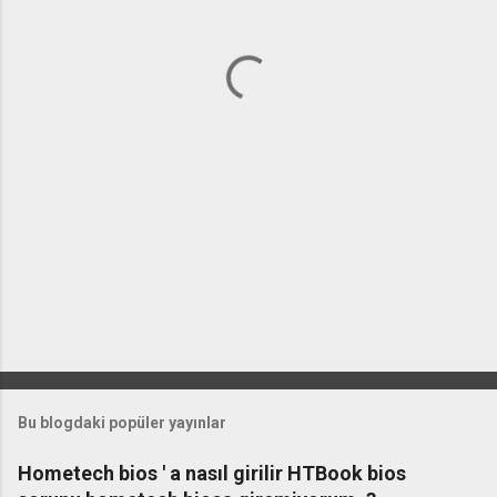
l
a
r
Bu blogdaki popüler yayınlar
Hometech bios ' a nasıl girilir HTBook bios