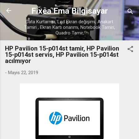
Ana içeriğe atla
Fixea Ema Bilgisayar
Data Kurtarma, Lcd Ekran değişimi, Anakart
Tamiri , Ekran Kartı onarımı, Notebook Tamiri,
Quadro Tamir,
HP Pavilion 15-p014st tamir, HP Pavilion
15-p014st servis, HP Pavilion 15-p014st
acılmıyor
-
Mayıs 22, 2019