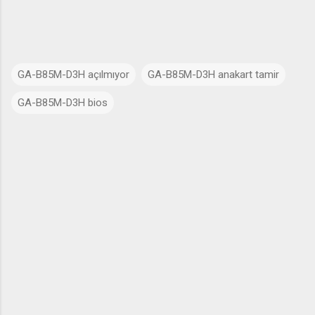
GA-B85M-D3H açılmıyor
GA-B85M-D3H anakart tamir
GA-B85M-D3H bios
Y
o
r
u
m
l
a
r