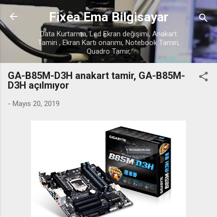
Ana içeriğe atla
Fixea Ema Bilgisayar
Data Kurtarma, Lcd Ekran değişimi, Anakart
Tamiri , Ekran Kartı onarımı, Notebook Tamiri,
Quadro Tamir,
GA-B85M-D3H anakart tamir, GA-B85M-
D3H açılmıyor
-
Mayıs 20, 2019