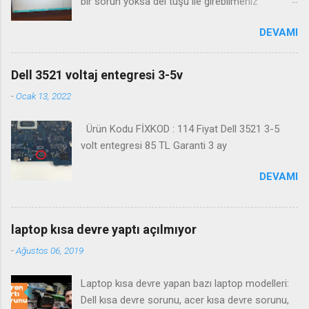
bir sorun yoksa del tuşu ile girebilmeniz
gerekmektedir. Bazı durumlarda Fn+Del tuşu işe
DEVAMI
yaramaktadır. Biosa girme videosu izleyin
Kanalimiza abone olmayı unutmayın
Dell 3521 voltaj entegresi 3-5v
-
Ocak 13, 2022
Ürün Kodu FİXKOD : 114 Fiyat Dell 3521 3-5
volt entegresi 85 TL Garanti 3 ay
DEVAMI
laptop kısa devre yaptı açılmıyor
-
Ağustos 06, 2019
Laptop kısa devre yapan bazı laptop modelleri:
Dell kısa devre sorunu, acer kısa devre sorunu,