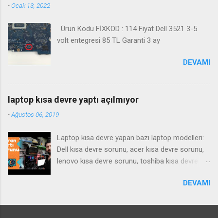
-
Ocak 13, 2022
Ürün Kodu FİXKOD : 114 Fiyat Dell 3521 3-5
volt entegresi 85 TL Garanti 3 ay
DEVAMI
laptop kısa devre yaptı açılmıyor
-
Ağustos 06, 2019
Laptop kısa devre yapan bazı laptop modelleri:
Dell kısa devre sorunu, acer kısa devre sorunu,
lenovo kısa devre sorunu, toshiba kısa devre
sorunu, samsung kısa devre sorunu, Notebook
DEVAMI
kısa devre yaparsa ne gibi bir arıza yapar , tamiri
nasıl olur ? bu gibi sorulara cevaben bu videoyu
çektim iyi seyirler. SIKÇA SORULAN SORULAR ;