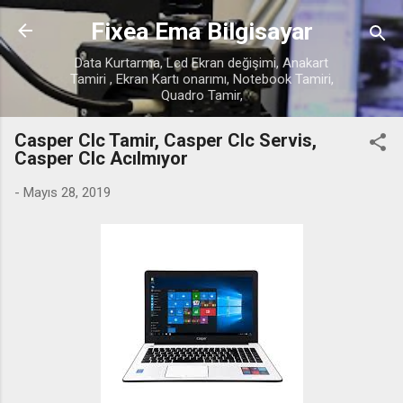
Ana içeriğe atla
Fixea Ema Bilgisayar
Data Kurtarma, Lcd Ekran değişimi, Anakart
Tamiri , Ekran Kartı onarımı, Notebook Tamiri,
Quadro Tamir,
Casper Clc Tamir, Casper Clc Servis,
Casper Clc Acılmıyor
-
Mayıs 28, 2019