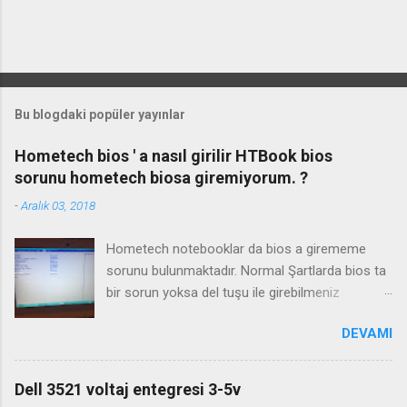
Bu blogdaki popüler yayınlar
Hometech bios ' a nasıl girilir HTBook bios
sorunu hometech biosa giremiyorum. ?
-
Aralık 03, 2018
Hometech notebooklar da bios a girememe
sorunu bulunmaktadır. Normal Şartlarda bios ta
bir sorun yoksa del tuşu ile girebilmeniz
gerekmektedir. Bazı durumlarda Fn+Del tuşu işe
DEVAMI
yaramaktadır. Biosa girme videosu izleyin
Kanalimiza abone olmayı unutmayın
Dell 3521 voltaj entegresi 3-5v