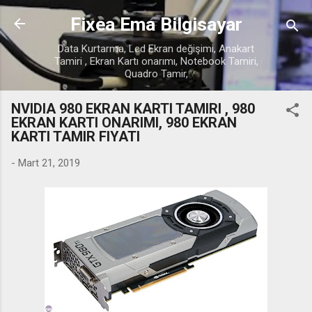
Ana içeriğe atla
Fixea Ema Bilgisayar
Data Kurtarma, Lcd Ekran değişimi, Anakart
Tamiri , Ekran Kartı onarımı, Notebook Tamiri,
Quadro Tamir,
NVIDIA 980 EKRAN KARTI TAMIRI , 980
EKRAN KARTI ONARIMI, 980 EKRAN
KARTI TAMIR FIYATI
-
Mart 21, 2019