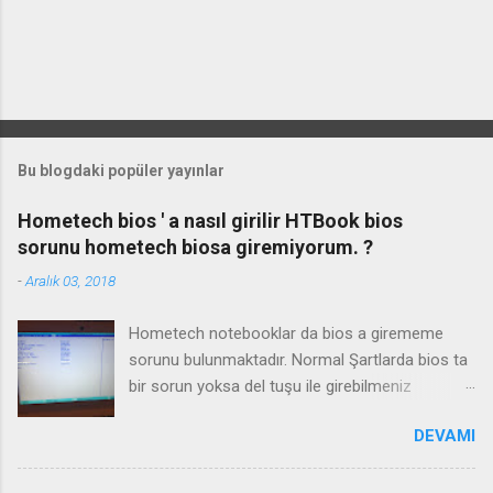
Bu blogdaki popüler yayınlar
Hometech bios ' a nasıl girilir HTBook bios
sorunu hometech biosa giremiyorum. ?
-
Aralık 03, 2018
Hometech notebooklar da bios a girememe
sorunu bulunmaktadır. Normal Şartlarda bios ta
bir sorun yoksa del tuşu ile girebilmeniz
gerekmektedir. Bazı durumlarda Fn+Del tuşu işe
DEVAMI
yaramaktadır. Biosa girme videosu izleyin
Kanalimiza abone olmayı unutmayın