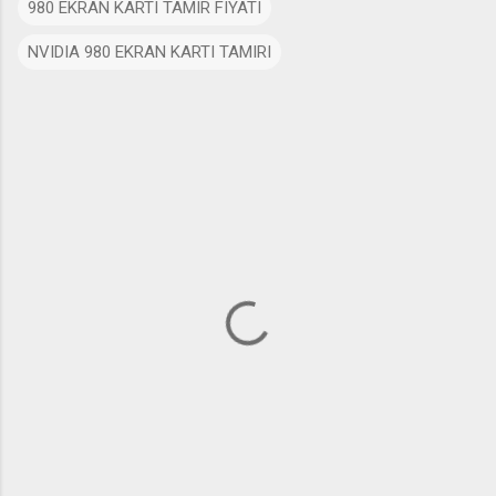
980 EKRAN KARTI TAMIR FIYATI
NVIDIA 980 EKRAN KARTI TAMIRI
Y
o
r
u
m
l
a
r