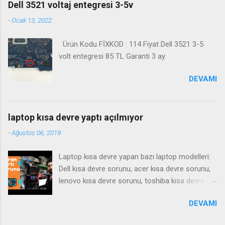
Dell 3521 voltaj entegresi 3-5v
-
Ocak 13, 2022
Ürün Kodu FİXKOD : 114 Fiyat Dell 3521 3-5
volt entegresi 85 TL Garanti 3 ay
DEVAMI
laptop kısa devre yaptı açılmıyor
-
Ağustos 06, 2019
Laptop kısa devre yapan bazı laptop modelleri:
Dell kısa devre sorunu, acer kısa devre sorunu,
lenovo kısa devre sorunu, toshiba kısa devre
sorunu, samsung kısa devre sorunu, Notebook
DEVAMI
kısa devre yaparsa ne gibi bir arıza yapar , tamiri
nasıl olur ? bu gibi sorulara cevaben bu videoyu