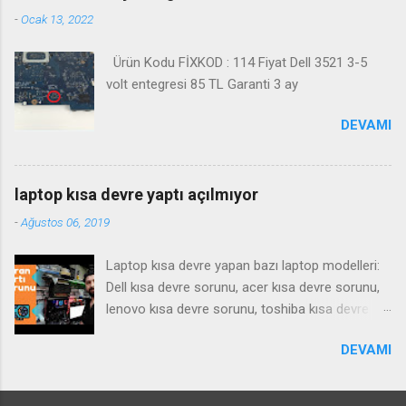
-
Ocak 13, 2022
Ürün Kodu FİXKOD : 114 Fiyat Dell 3521 3-5
volt entegresi 85 TL Garanti 3 ay
DEVAMI
laptop kısa devre yaptı açılmıyor
-
Ağustos 06, 2019
Laptop kısa devre yapan bazı laptop modelleri:
Dell kısa devre sorunu, acer kısa devre sorunu,
lenovo kısa devre sorunu, toshiba kısa devre
sorunu, samsung kısa devre sorunu, Notebook
DEVAMI
kısa devre yaparsa ne gibi bir arıza yapar , tamiri
nasıl olur ? bu gibi sorulara cevaben bu videoyu
çektim iyi seyirler. SIKÇA SORULAN SORULAR ;