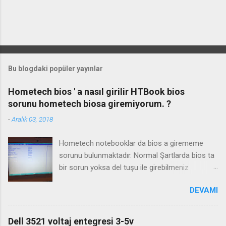
Bu blogdaki popüler yayınlar
Hometech bios ' a nasıl girilir HTBook bios
sorunu hometech biosa giremiyorum. ?
-
Aralık 03, 2018
Hometech notebooklar da bios a girememe
sorunu bulunmaktadır. Normal Şartlarda bios ta
bir sorun yoksa del tuşu ile girebilmeniz
gerekmektedir. Bazı durumlarda Fn+Del tuşu işe
DEVAMI
yaramaktadır. Biosa girme videosu izleyin
Kanalimiza abone olmayı unutmayın
Dell 3521 voltaj entegresi 3-5v