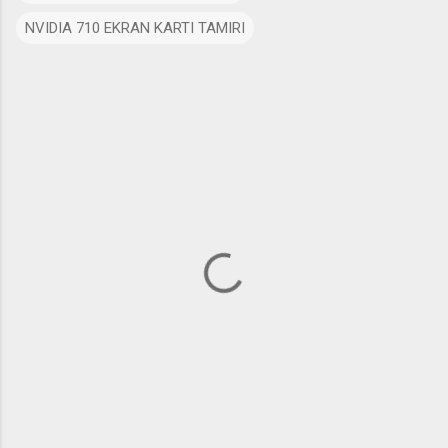
NVIDIA 710 EKRAN KARTI TAMIRI
Y
o
r
u
m
l
a
r