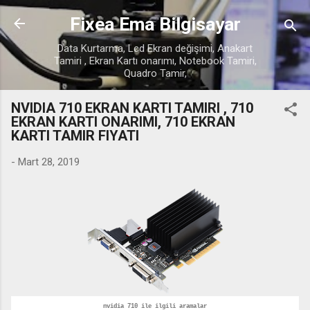
Ana içeriğe atla
Fixea Ema Bilgisayar
Data Kurtarma, Lcd Ekran değişimi, Anakart
Tamiri , Ekran Kartı onarımı, Notebook Tamiri,
Quadro Tamir,
NVIDIA 710 EKRAN KARTI TAMIRI , 710
EKRAN KARTI ONARIMI, 710 EKRAN
KARTI TAMIR FIYATI
-
Mart 28, 2019
nvidia 710 ile ilgili aramalar