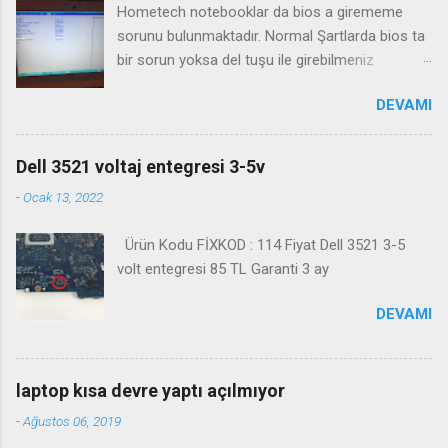
Hometech notebooklar da bios a girememe
sorunu bulunmaktadır. Normal Şartlarda bios ta
bir sorun yoksa del tuşu ile girebilmeniz
gerekmektedir. Bazı durumlarda Fn+Del tuşu işe
DEVAMI
yaramaktadır. Biosa girme videosu izleyin
Kanalimiza abone olmayı unutmayın
Dell 3521 voltaj entegresi 3-5v
-
Ocak 13, 2022
Ürün Kodu FİXKOD : 114 Fiyat Dell 3521 3-5
volt entegresi 85 TL Garanti 3 ay
DEVAMI
laptop kısa devre yaptı açılmıyor
-
Ağustos 06, 2019