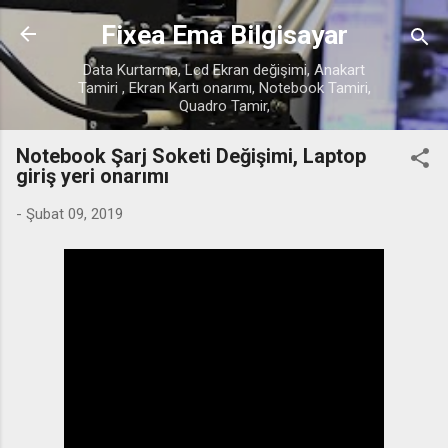
Ana içeriğe atla
Fixea Ema Bilgisayar
Data Kurtarma, Lcd Ekran değişimi, Anakart
Tamiri , Ekran Kartı onarımı, Notebook Tamiri,
Quadro Tamir,
Notebook Şarj Soketi Değişimi, Laptop
giriş yeri onarımı
-
Şubat 09, 2019