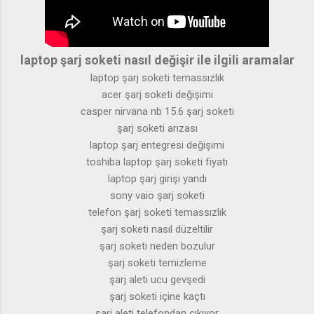
laptop şarj soketi nasıl değişir ile ilgili aramalar
laptop şarj soketi temassızlık
acer şarj soketi değişimi
casper nirvana nb 15.6 şarj soketi
şarj soketi arızası
laptop şarj entegresi değişimi
toshiba laptop şarj soketi fiyatı
laptop şarj girişi yandı
sony vaio şarj soketi
telefon şarj soketi temassızlık
şarj soketi nasıl düzeltilir
şarj soketi neden bozulur
şarj soketi temizleme
şarj aleti ucu gevşedi
şarj soketi içine kaçtı
şarj aleti telefondan çıkıyor