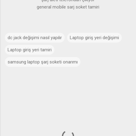
general mobile sarj soket tamiri
dc jack değişimi nasıl yapılır
Laptop giriş yeri değişimi
Laptop giriş yeri tamiri
samsung laptop şarj soketi onarımı
Y
o
r
u
m
l
a