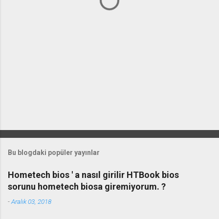
r
Bu blogdaki popüler yayınlar
Hometech bios ' a nasıl girilir HTBook bios
sorunu hometech biosa giremiyorum. ?
-
Aralık 03, 2018