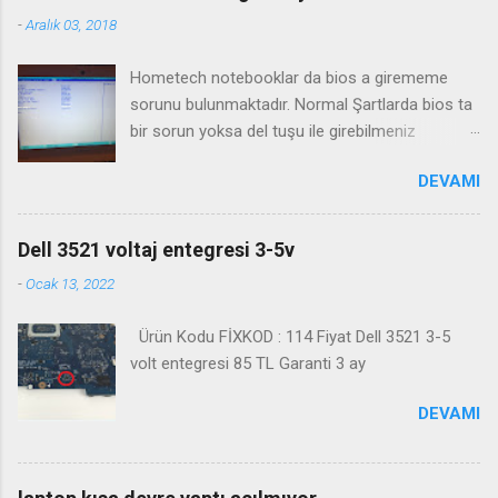
-
Aralık 03, 2018
Hometech notebooklar da bios a girememe
sorunu bulunmaktadır. Normal Şartlarda bios ta
bir sorun yoksa del tuşu ile girebilmeniz
gerekmektedir. Bazı durumlarda Fn+Del tuşu işe
DEVAMI
yaramaktadır. Biosa girme videosu izleyin
Kanalimiza abone olmayı unutmayın
Dell 3521 voltaj entegresi 3-5v
-
Ocak 13, 2022
Ürün Kodu FİXKOD : 114 Fiyat Dell 3521 3-5
volt entegresi 85 TL Garanti 3 ay
DEVAMI