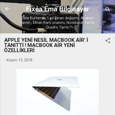
Ana içeriğe atla
Fixea Ema Bilgisayar
Data Kurtarma, Lcd Ekran değişimi, Anakart
Tamiri , Ekran Kartı onarımı, Notebook Tamiri,
Quadro Tamir,
APPLE YENİ NESİL MACBOOK AİR' İ
TANITTI ! MACBOOK AİR YENİ
ÖZELLİKLERİ
-
Kasım 13, 2018