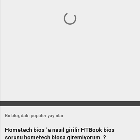
l
a
r
Bu blogdaki popüler yayınlar
Hometech bios ' a nasıl girilir HTBook bios
sorunu hometech biosa giremiyorum. ?