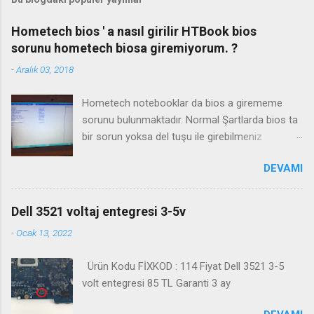
Hometech bios ' a nasıl girilir HTBook bios
sorunu hometech biosa giremiyorum. ?
-
Aralık 03, 2018
Hometech notebooklar da bios a girememe
sorunu bulunmaktadır. Normal Şartlarda bios ta
bir sorun yoksa del tuşu ile girebilmeniz
gerekmektedir. Bazı durumlarda Fn+Del tuşu işe
DEVAMI
yaramaktadır. Biosa girme videosu izleyin
Kanalimiza abone olmayı unutmayın
Dell 3521 voltaj entegresi 3-5v
-
Ocak 13, 2022
Ürün Kodu FİXKOD : 114 Fiyat Dell 3521 3-5
volt entegresi 85 TL Garanti 3 ay