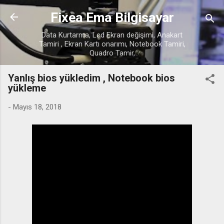
Ana içeriğe atla
Fixea Ema Bilgisayar
Data Kurtarma, Lcd Ekran değişimi, Anakart
Tamiri , Ekran Kartı onarımı, Notebook Tamiri,
Quadro Tamir,
Yanlış bios yükledim , Notebook bios
yükleme
-
Mayıs 18, 2018