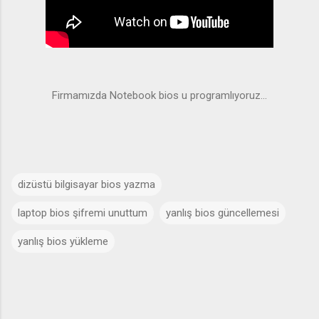
Firmamızda Notebook bios u programlıyoruz...
dizüstü bilgisayar bios yazma
laptop bios şifremi unuttum
yanlış bios güncellemesi
yanlış bios yükleme
Y
o
r