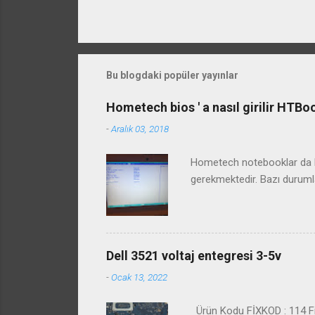
Bu blogdaki popüler yayınlar
Hometech bios ' a nasıl girilir HTB
-
Aralık 03, 2018
Hometech notebooklar da bi
gerekmektedir. Bazı duruml
Dell 3521 voltaj entegresi 3-5v
-
Ocak 13, 2022
Ürün Kodu FİXKOD : 114 Fiy