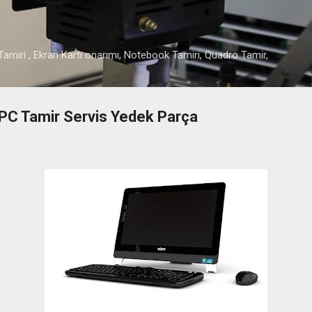
Ana içeriğe atla
amiri , Ekran Kartı onarımı, Notebook Tamiri, Quadro Tamir,
 PC Tamir Servis Yedek Parça