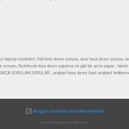
ı laptop modelleri: Dell kısa devre sorunu, acer kısa devre sorunu, l
sorunu, Notebook kısa devre yaparsa ne gibi bir arıza yapar , tamiri 
r. SIKÇA SORULAN SORULAR ; anakart kısa devre fiyat anakart tetiklem
art almıyor laptop tetik almıyor
Blogger tarafından desteklenmektedir
Fixea bir Emabilgisayar Markasıdır,