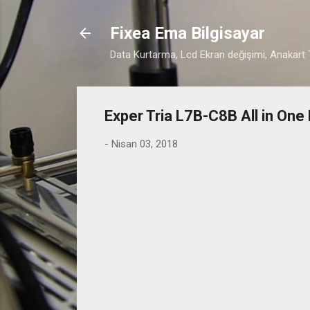
Fixea Ema Bilgisayar
Data Kurtarma, Lcd Ekran değişimi, Anakart T
Exper Tria L7B-C8B All in One
-
Nisan 03, 2018