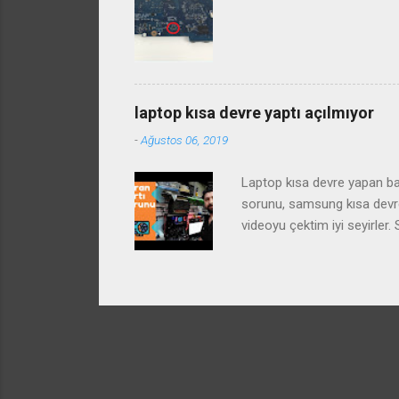
laptop kısa devre yaptı açılmıyor
-
Ağustos 06, 2019
Laptop kısa devre yapan baz
sorunu, samsung kısa devre 
videoyu çektim iyi seyirle
arızası ve çözümü laptop st