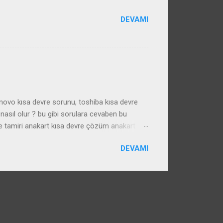
DEVAMI
enovo kısa devre sorunu, toshiba kısa devre
nasıl olur ? bu gibi sorulara cevaben bu
e tamiri anakart kısa devre çözüm anakart
DEVAMI