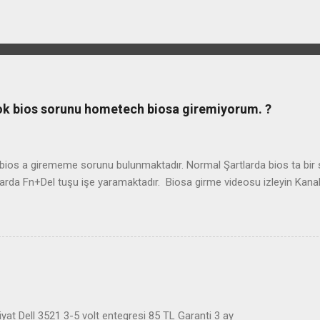
ook bios sorunu hometech biosa giremiyorum. ?
os a girememe sorunu bulunmaktadır. Normal Şartlarda bios ta bir so
arda Fn+Del tuşu işe yaramaktadır. Biosa girme videosu izleyin Kan
at Dell 3521 3-5 volt entegresi 85 TL Garanti 3 ay