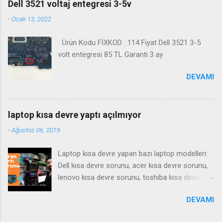
Dell 3521 voltaj entegresi 3-5v
-
Ocak 13, 2022
Ürün Kodu FİXKOD : 114 Fiyat Dell 3521 3-5
volt entegresi 85 TL Garanti 3 ay
DEVAMI
laptop kısa devre yaptı açılmıyor
-
Ağustos 06, 2019
Laptop kısa devre yapan bazı laptop modelleri:
Dell kısa devre sorunu, acer kısa devre sorunu,
lenovo kısa devre sorunu, toshiba kısa devre
sorunu, samsung kısa devre sorunu, Notebook
DEVAMI
kısa devre yaparsa ne gibi bir arıza yapar , tamiri
nasıl olur ? bu gibi sorulara cevaben bu videoyu