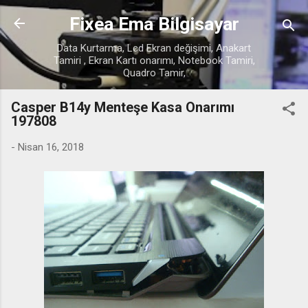
Ana içeriğe atla
Fixea Ema Bilgisayar
Data Kurtarma, Lcd Ekran değişimi, Anakart
Tamiri , Ekran Kartı onarımı, Notebook Tamiri,
Quadro Tamir,
Casper B14y Menteşe Kasa Onarımı
197808
-
Nisan 16, 2018