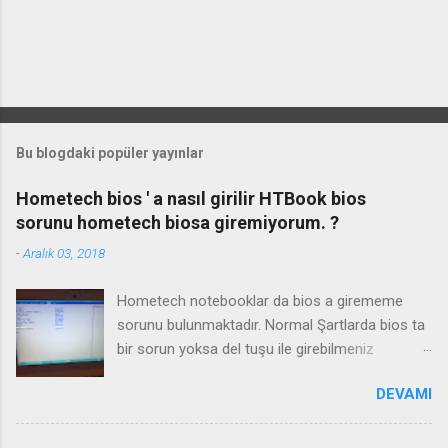
Bu blogdaki popüler yayınlar
Hometech bios ' a nasıl girilir HTBook bios
sorunu hometech biosa giremiyorum. ?
-
Aralık 03, 2018
Hometech notebooklar da bios a girememe
sorunu bulunmaktadır. Normal Şartlarda bios ta
bir sorun yoksa del tuşu ile girebilmeniz
gerekmektedir. Bazı durumlarda Fn+Del tuşu işe
DEVAMI
yaramaktadır. Biosa girme videosu izleyin
Kanalimiza abone olmayı unutmayın