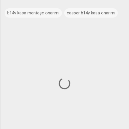
b14y kasa menteşe onarımı
casper b14y kasa onarımı
Y
o
r
u
m
l
a
r