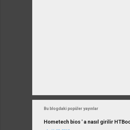
a
r
Bu blogdaki popüler yayınlar
Hometech bios ' a nasıl girilir HTB