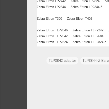
Zebra Eltron LP2742 Zebra Eltron LP2824 Zebr
Zebra Eltron LP2844 Zebra Eltron LP284
Zebra Eltron T300 Zebra Eltron T402
Zebra Eltron TLP2046 Zebra Eltron TLP2242 
Zebra Eltron TLP2642 Zebra Eltron TLP2684
Zebra Eltron TLP2824 Zebra Eltron TLP2824-Z
TLP3842 adaptör
TLP3844-Z Barc
Y
o
r
u
m
l