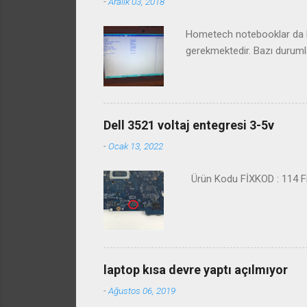
-
Aralık 03, 2018
Hometech notebooklar da bi
gerekmektedir. Bazı duruml
Dell 3521 voltaj entegresi 3-5v
-
Ocak 13, 2022
Ürün Kodu FİXKOD : 114 Fiy
laptop kısa devre yaptı açılmıyor
-
Ağustos 06, 2019