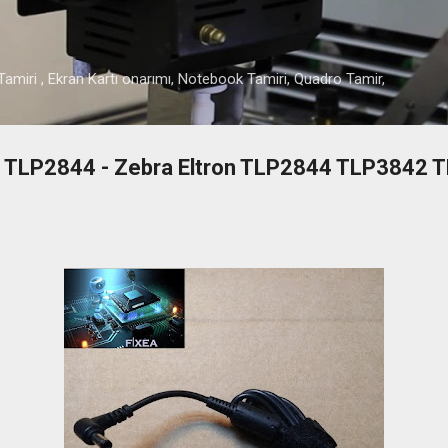
Ana içeriğe atla
amiri , Ekran Kartı onarımı, Notebook Tamiri, Quadro Tamir,
ü TLP2844 - Zebra Eltron TLP2844 TLP3842