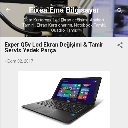
Ana içeriğe atla
Fixea Ema Bilgisayar
Data Kurtarma, Lcd Ekran değişimi, Anakart
Tamiri , Ekran Kartı onarımı, Notebook Tamiri,
Quadro Tamir,
Exper Q5v Lcd Ekran Değişimi & Tamir
Servis Yedek Parça
-
Ekim 02, 2017