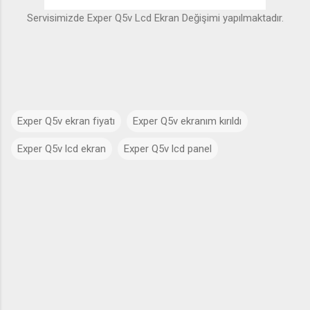
Servisimizde Exper Q5v Lcd Ekran Değişimi yapılmaktadır.
Exper Q5v ekran fiyatı
Exper Q5v ekranım kırıldı
Exper Q5v lcd ekran
Exper Q5v lcd panel
Y
o
r
u
m
l
a