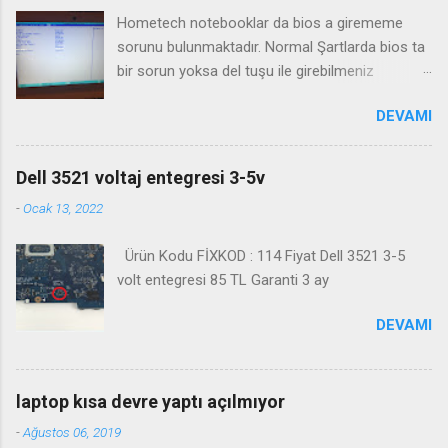
Hometech notebooklar da bios a girememe
sorunu bulunmaktadır. Normal Şartlarda bios ta
bir sorun yoksa del tuşu ile girebilmeniz
gerekmektedir. Bazı durumlarda Fn+Del tuşu işe
DEVAMI
yaramaktadır. Biosa girme videosu izleyin
Kanalimiza abone olmayı unutmayın
Dell 3521 voltaj entegresi 3-5v
-
Ocak 13, 2022
Ürün Kodu FİXKOD : 114 Fiyat Dell 3521 3-5
volt entegresi 85 TL Garanti 3 ay
DEVAMI
laptop kısa devre yaptı açılmıyor
-
Ağustos 06, 2019