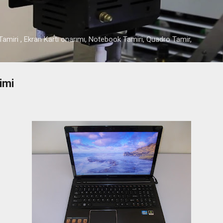
Ana içeriğe atla
amiri , Ekran Kartı onarımı, Notebook Tamiri, Quadro Tamir,
imi