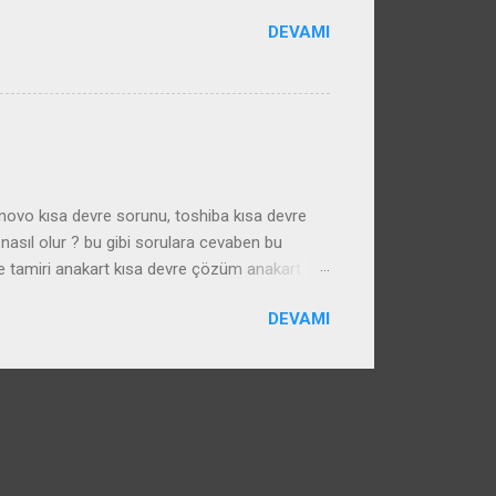
DEVAMI
enovo kısa devre sorunu, toshiba kısa devre
nasıl olur ? bu gibi sorulara cevaben bu
e tamiri anakart kısa devre çözüm anakart
DEVAMI