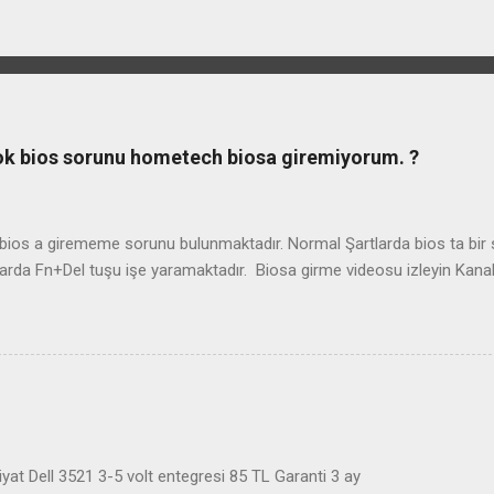
ook bios sorunu hometech biosa giremiyorum. ?
os a girememe sorunu bulunmaktadır. Normal Şartlarda bios ta bir so
arda Fn+Del tuşu işe yaramaktadır. Biosa girme videosu izleyin Kan
at Dell 3521 3-5 volt entegresi 85 TL Garanti 3 ay