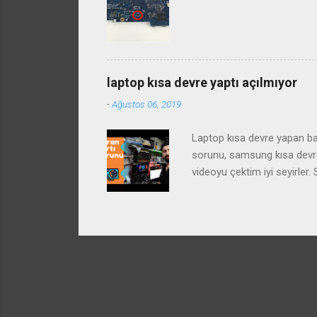
laptop kısa devre yaptı açılmıyor
-
Ağustos 06, 2019
Laptop kısa devre yapan baz
sorunu, samsung kısa devre 
videoyu çektim iyi seyirle
arızası ve çözümü laptop st