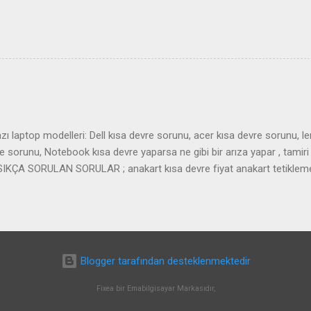
ı laptop modelleri: Dell kısa devre sorunu, acer kısa devre sorunu, l
sorunu, Notebook kısa devre yaparsa ne gibi bir arıza yapar , tamiri 
r. SIKÇA SORULAN SORULAR ; anakart kısa devre fiyat anakart tetiklem
art almıyor laptop tetik almıyor
Blogger tarafından desteklenmektedir
Fixea bir Emabilgisayar Markasıdır,