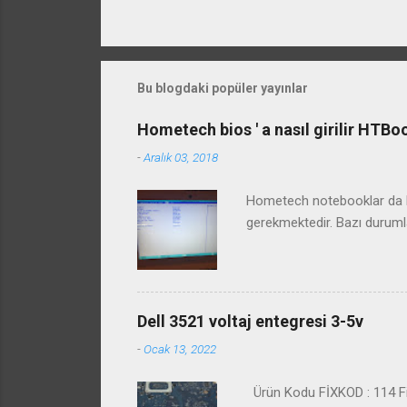
Bu blogdaki popüler yayınlar
Hometech bios ' a nasıl girilir HTB
-
Aralık 03, 2018
Hometech notebooklar da bi
gerekmektedir. Bazı duruml
Dell 3521 voltaj entegresi 3-5v
-
Ocak 13, 2022
Ürün Kodu FİXKOD : 114 Fiy