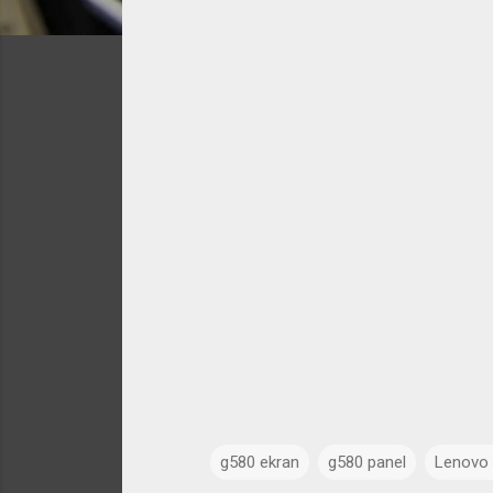
g580 ekran
g580 panel
Lenovo 