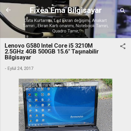
Ana içeriğe atla
Fixea Ema Bilgisayar
Data Kurtarma, Lcd Ekran değişimi, Anakart
Tamiri , Ekran Kartı onarımı, Notebook Tamiri,
Quadro Tamir,
Lenovo G580 Intel Core i5 3210M
2.5GHz 4GB 500GB 15.6" Taşınabilir
Bilgisayar
-
Eylül 24, 2017