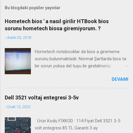
Bu blogdaki popüler yayınlar
Hometech bios ' a nasıl girilir HTBook bios
sorunu hometech biosa giremiyorum. ?
-
Aralık 03, 2018
Hometech notebooklar da bios a girememe
sorunu bulunmaktadır. Normal Şartlarda bios ta
bir sorun yoksa del tuşu ile girebilmeniz
gerekmektedir. Bazı durumlarda Fn+Del tuşu işe
DEVAMI
yaramaktadır. Biosa girme videosu izleyin
Kanalimiza abone olmayı unutmayın
Dell 3521 voltaj entegresi 3-5v
-
Ocak 13, 2022
Ürün Kodu FİXKOD : 114 Fiyat Dell 3521 3-5
volt entegresi 85 TL Garanti 3 ay