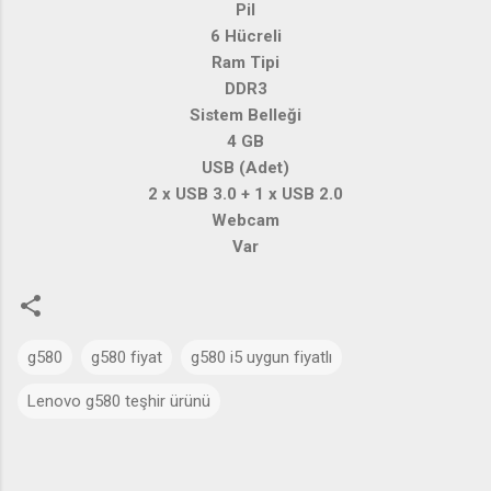
Pil
6 Hücreli
Ram Tipi
DDR3
Sistem Belleği
4 GB
USB (Adet)
2 x USB 3.0 + 1 x USB 2.0
Webcam
Var
g580
g580 fiyat
g580 i5 uygun fiyatlı
Lenovo g580 teşhir ürünü
Y
o