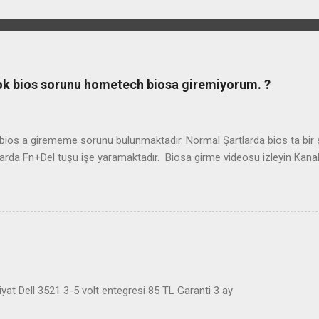
ook bios sorunu hometech biosa giremiyorum. ?
os a girememe sorunu bulunmaktadır. Normal Şartlarda bios ta bir so
arda Fn+Del tuşu işe yaramaktadır. Biosa girme videosu izleyin Kan
at Dell 3521 3-5 volt entegresi 85 TL Garanti 3 ay