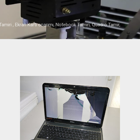
Ana içeriğe atla
amiri , Ekran Kartı onarımı, Notebook Tamiri, Quadro Tamir,