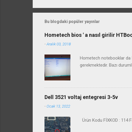
Bu blogdaki popüler yayınlar
Hometech bios ' a nasıl girilir HTB
-
Aralık 03, 2018
Hometech notebooklar da bi
gerekmektedir. Bazı duruml
Dell 3521 voltaj entegresi 3-5v
-
Ocak 13, 2022
Ürün Kodu FİXKOD : 114 Fiy