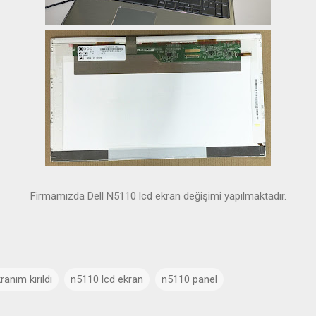
Firmamızda Dell N5110 lcd ekran değişimi yapılmaktadır.
anım kırıldı
n5110 lcd ekran
n5110 panel