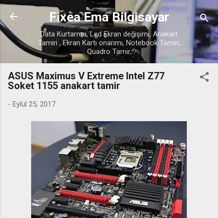
Ana içeriğe atla
Fixea Ema Bilgisayar
Data Kurtarma, Lcd Ekran değişimi, Anakart
Tamiri , Ekran Kartı onarımı, Notebook Tamiri,
Quadro Tamir,
ASUS Maximus V Extreme Intel Z77
Soket 1155 anakart tamir
-
Eylül 25, 2017