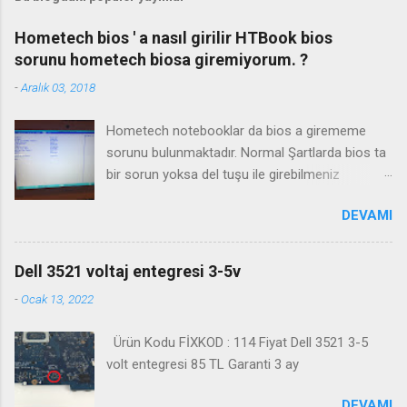
Hometech bios ' a nasıl girilir HTBook bios
sorunu hometech biosa giremiyorum. ?
-
Aralık 03, 2018
Hometech notebooklar da bios a girememe
sorunu bulunmaktadır. Normal Şartlarda bios ta
bir sorun yoksa del tuşu ile girebilmeniz
gerekmektedir. Bazı durumlarda Fn+Del tuşu işe
DEVAMI
yaramaktadır. Biosa girme videosu izleyin
Kanalimiza abone olmayı unutmayın
Dell 3521 voltaj entegresi 3-5v
-
Ocak 13, 2022
Ürün Kodu FİXKOD : 114 Fiyat Dell 3521 3-5
volt entegresi 85 TL Garanti 3 ay
DEVAMI