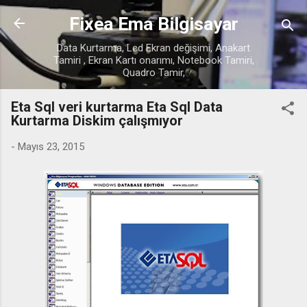
Ana içeriğe atla
Fixea Ema Bilgisayar
Data Kurtarma, Lcd Ekran değişimi, Anakart
Tamiri , Ekran Kartı onarımı, Notebook Tamiri,
Quadro Tamir,
Eta Sql veri kurtarma Eta Sql Data
Kurtarma Diskim çalışmıyor
-
Mayıs 23, 2015