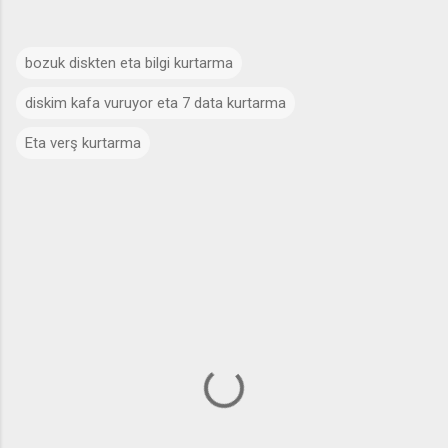
bozuk diskten eta bilgi kurtarma
diskim kafa vuruyor eta 7 data kurtarma
Eta verş kurtarma
Y
o
r
u
m
l
a
r